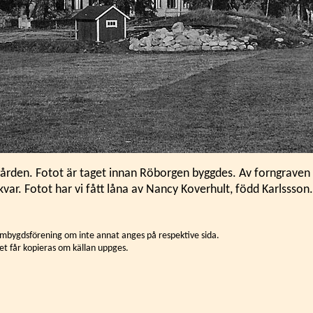
gården. Fotot är taget innan Röborgen byggdes. Av forngraven 
kvar. Fotot har vi fått låna av Nancy Koverhult, född Karlssson.
mbygdsförening om inte annat anges på respektive sida.
et får kopieras om källan uppges.