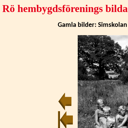
Rö hembygdsförenings bilda
Gamla bilder:
Simskolan