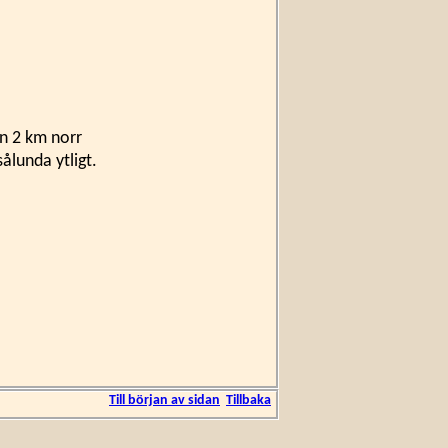
en 2 km norr
ålunda ytligt.
Till början av sidan
Tillbaka