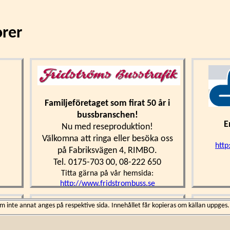
orer
Familjeföretaget som firat 50 år i
bussbranschen!
E
Nu med reseproduktion!
Välkomna att ringa eller besöka oss
http
på Fabriksvägen 4, RIMBO.
Tel. 0175-703 00, 08-222 650
Titta gärna på vår hemsida:
http://www.fridstrombuss.se
inte annat anges på respektive sida. Innehållet får kopieras om källan uppges.