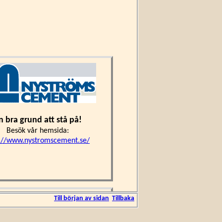
n bra grund att stå på!
Besök vår hemsida:
://www.nystromscement.se/
Till början av sidan
Tillbaka