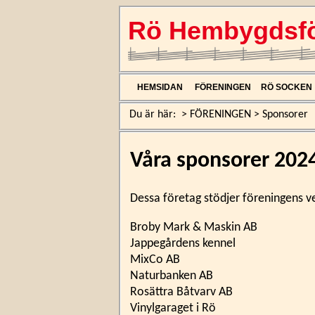
Rö Hembygdsfö
HEMSIDAN
FÖRENINGEN
RÖ SOCKEN
Du är här:
>
FÖRENINGEN
>
Sponsorer
Våra sponsorer 202
Dessa företag stödjer föreningens v
Broby Mark & Maskin AB
Jappegårdens kennel
MixCo AB
Naturbanken AB
Rosättra Båtvarv AB
Vinylgaraget i Rö