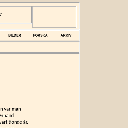
7
BILDER
FORSKA
ARKIV
an var man
terhand
art tionde år.