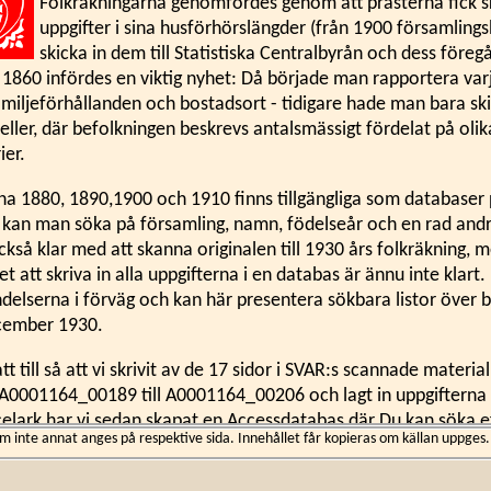
Folkräkningarna genomfördes genom att prästerna fick s
uppgifter i sina husförhörslängder (från 1900 församling
skicka in dem till Statistiska Centralbyrån och dess föreg
 1860 infördes en viktig nyhet: Då började man rapportera var
amiljeförhållanden och bostadsort - tidigare hade man bara ski
beller, där befolkningen beskrevs antalsmässigt fördelat på oli
ier.
na 1880, 1890,1900 och 1910 finns tillgängliga som databaser
 kan man söka på församling, namn, födelseår och en rad andr
kså klar med att skanna originalen till 1930 års folkräkning, 
 att skriva in alla uppgifterna i en databas är ännu inte klart
ndelserna i förväg och kan här presentera sökbara listor över 
cember 1930.
tt till så att vi skrivit av de 17 sidor i SVAR:s scannade materi
 A0001164_00189 till A0001164_00206 och lagt in uppgifterna i
celark har vi sedan skapat en Accessdatabas där Du kan söka e
inte annat anges på respektive sida. Innehållet får kopieras om källan uppges.
ats, födelsår och födelseförsamling.