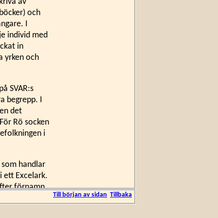
kriva av
sböcker) och
ångare. I
je individ med
ckat in
ka yrken och
 på SVAR:s
a begrepp. I
men det
. För Rö socken
befolkningen i
al som handlar
 ett Excelark.
fter förnamn,
Till början av sidan
Tillbaka