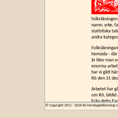
folkräkningen
namn, yrke, f
statistiska ta
andra kategor
Folkräkningar
hemsida - där
år blev man oc
enorma arbetet
har vi gått hä
Rö den 31 de
Arbetet har gå
om Rö, bildid
Från detta Ex
© Copyright 2011 - 2026 Rö Hembygdsförening om 
efternamn, pl