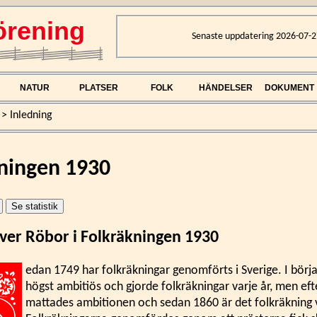
rening
Senaste uppdatering 2026-07-2
NATUR
PLATSER
FOLK
HÄNDELSER
DOKUMENT
>
Inledning
ningen 1930
över Röbor i Folkräkningen 1930
edan 1749 har folkräkningar genomförts i Sverige. I börj
högst ambitiös och gjorde folkräkningar varje år, men ef
mattades ambitionen och sedan 1860 är det folkräkning v