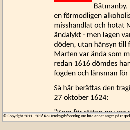
Båtmanby. 
en förmodligen alkohol
misshandlat och hotat Mi
ändalykt - men lagen var
döden, utan hänsyn till
Mårten var ändå som ma
redan 1616 dömdes han ti
fogden och länsman för 
Så här berättas den trag
27 oktober 1624:
"Kom för rätten en ung 
© Copyright 2011 - 2026 Rö Hembygdsförening om inte annat anges på respekti
som hade dräpt en bond