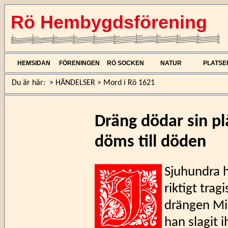
Rö Hembygdsförening
HEMSIDAN
FÖRENINGEN
RÖ SOCKEN
NATUR
PLATSE
Du är här:
>
HÄNDELSER
>
Mord i Rö 1621
Dräng dödar sin pl
döms till döden
Sjuhundra 
riktigt tra
drängen Mic
han slagit 