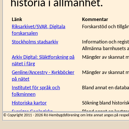
historia i allmänhet.
Länk
Kommentar
Riksarkivet/SVAR, Digitala
Forskarstöd och tillgån
forskarsalen
Stockholms stadsarkiv
Information och regis
Allmänna barnhusets a
Arkiv Digital: Släktforskning på
Mängder av skannat ma
nätet i färg
Genline/Ancestry - Kyrkböcker
Mängder av skannat ma
på nätet
Institutet för språk och
Bland annat en databa
folkminnen
Historiska kartor
Sökning bland historis
Sveriges Geologiska
Bland annat en kartgen
© Copyright 2011 - 2026 Rö Hembygdsförening om inte annat anges på respekti
Undersökning
strandlinjeförskjutning
Riksantikvarieämbetet
Fornlämningsdatabas o