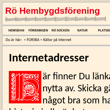
Rö Hembygdsförening
HEMSIDAN
FÖRENINGEN
RÖ SOCKEN
NATUR
PLATSE
Du är här:
>
FORSKA
>
Källor på Internet
Internetadresser
är finner Du länka
nytta av. Skicka 
något bra som ha