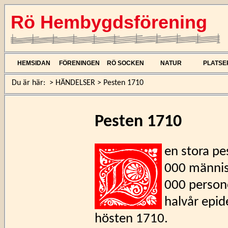
Rö Hembygdsförening
HEMSIDAN
FÖRENINGEN
RÖ SOCKEN
NATUR
PLATSE
Du är här:
>
HÄNDELSER
>
Pesten 1710
Pesten 1710
en stora pe
000 människ
000 persone
halvår epi
hösten 1710.