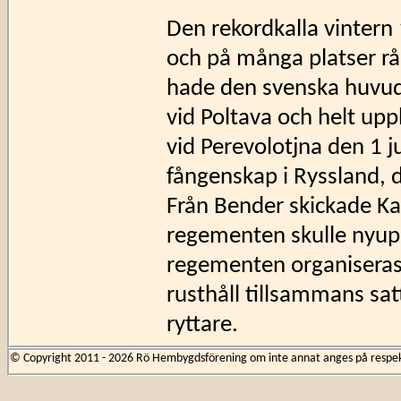
Den rekordkalla vintern 
och på många platser råd
hade den svenska huvudar
vid Poltava och helt upp
vid Perevolotjna den 1 ju
fångenskap i Ryssland, de
Från Bender skickade Kar
regementen skulle nyup
regementen organiseras 
rusthåll tillsammans satt
ryttare.
© Copyright 2011 - 2026 Rö Hembygdsförening om inte annat anges på respekti
Samtidigt härjade ryssa
fästningen efter den andr