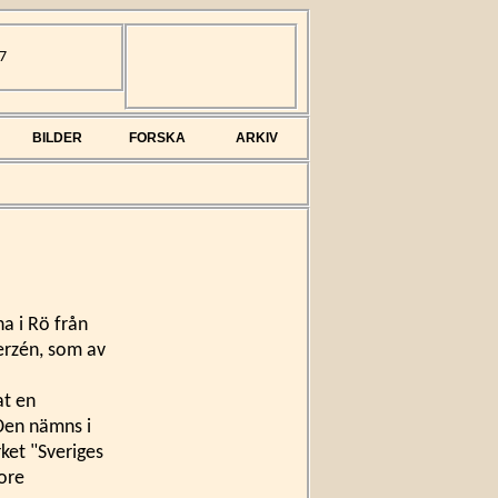
7
BILDER
FORSKA
ARKIV
na i Rö från
Berzén, som av
at en
 Den nämns i
ket "Sveriges
vore