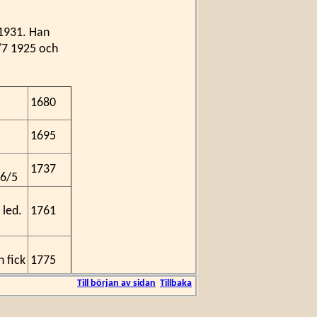
 1931. Han
1/7 1925 och
.
1680
1695
1737
26/5
 led.
1761
 fick
1775
Till början av sidan
Tillbaka
sport
1781