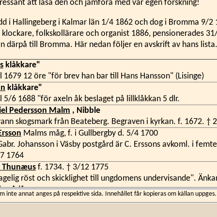
ntressant att läsa den och jämföra med vår egen forskning!
dd i Hallingeberg i Kalmar län 1/4 1862 och dog i Bromma 9/2
m klockare, folkskollärare och organist 1886, pensionerades 3
n därpå till Bromma. Här nedan följer en avskrift av hans lista
s
klåkkare"
l 1679 12 öre "för brev han bar till Hans Hansson" (Lisinge)
an
klåkkare"
l 5/6 1688 "för axeln åk beslaget på lillklåkkan 5 dlr.
iel Pedersson Malm
, Nibble
ann skogsmark från Beateberg. Begraven i kyrkan. f. 1672. † 
Ersson
Malms måg, f. i Gullbergby d. 5/4 1700
Gabr. Johansson i Väsby postgård är C. Erssons avkoml. i femte
/7 1764
c Thunæus
f. 1734. † 3/12 1775
gelig röst och skicklighet till ungdomens undervisande". Änkan
a nådår.
inte annat anges på respektive sida. Innehållet får kopieras om källan uppges.
 Lindbom
f. 1743
e kyrkbänkarna 1778 för 17 rdr 42 2/3 sk = 322 dlr kmt. Tran