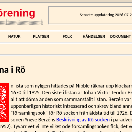
rening
Senaste uppdatering 2026-07-2
NATUR
PLATSER
FOLK
HÄNDELSER
DOKUMENT
na i Rö
n lista som nyligen hittades på Nibble räknar upp klockar
1670 till 1925. Den siste i listan är Johan Viktor Teodor 
allt att döma är den som sammanställt listan. Berzén var
uppenbarligen historiskt intresserad och skrev bland ann
"församlingsbok" för Rö socken från äldsta tid till 1926.
sonen Yngve Berzéns
Beskrivning av Rö socken
i paradver
952). Tyvärr vet vi inte vilket öde församlingsboken fick, det 