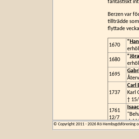
fantastiskt i
Berzen var fö
tillträdde so
flyttade vecka
"
Han
1670
erhöl
"
Jör
1680
erhöl
Gabr
1695
Återv
Carl 
1737
Karl 
† 15
Isaa
1761
"Beha
12/7
dubbl
© Copyright 2011 - 2026 Rö Hembygdsförening om 
Pehr
1778
Målad