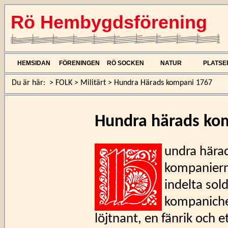
Rö Hembygdsförening
HEMSIDAN
FÖRENINGEN
RÖ SOCKEN
NATUR
PLATSE
Du är här:
>
FOLK
>
Militärt
>
Hundra Härads kompani 1767
Hundra härads ko
undra härad
kompaniern
indelta sold
kompaniche
löjtnant, en fänrik och e