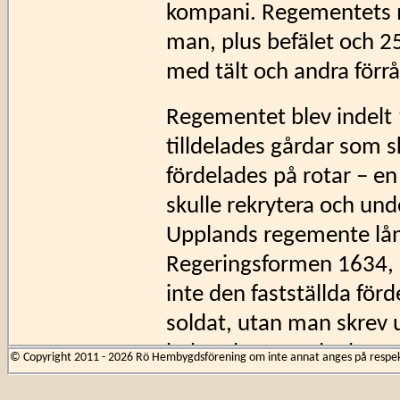
kompani. Regementets m
man, plus befälet och 2
med tält och andra förrå
Regementet blev indelt 
tilldelades gårdar som s
fördelades på rotar – en
skulle rekrytera och und
Upplands regemente långt
Regeringsformen 1634, 
inte den fastställda förd
soldat, utan man skrev u
behövdes. Hundra härads
© Copyright 2011 - 2026 Rö Hembygdsförening om inte annat anges på respekti
Seminghundra, Ärlinghu