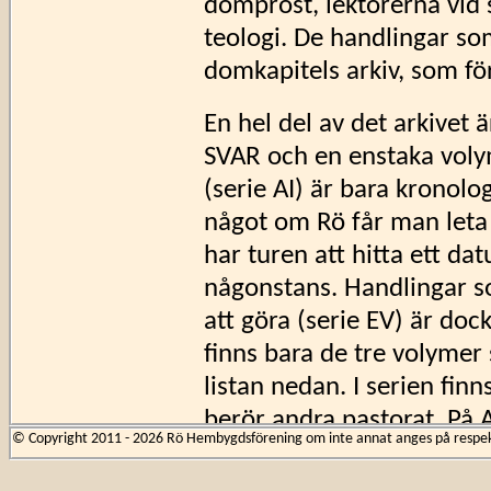
domprost, lektorerna vid 
teologi. De handlingar so
domkapitels arkiv, som för
En hel del av det arkivet 
SVAR och en enstaka volym
(serie AI) är bara kronolog
något om Rö får man leta
har turen att hitta ett da
någonstans. Handlingar so
att göra (serie EV) är doc
finns bara de tre volyme
listan nedan. I serien fin
berör andra pastorat. På A
© Copyright 2011 - 2026 Rö Hembygdsförening om inte annat anges på respekti
allmänna handlingar, som
i NAD, den Nationella Ar