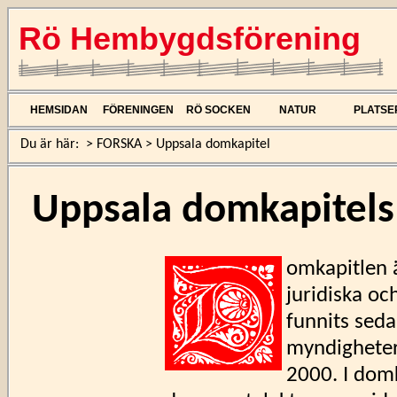
Rö Hembygdsförening
HEMSIDAN
FÖRENINGEN
RÖ SOCKEN
NATUR
PLATSE
Du är här:
>
FORSKA
>
Uppsala domkapitel
Uppsala domkapitels
omkapitlen ä
juridiska oc
funnits seda
myndigheter 
2000. I domka