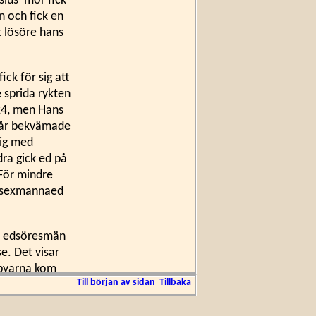
sius’ mor fick
 och fick en
t lösöre hans
ck för sig att
 sprida rykten
24, men Hans
a år bekvämade
sig med
ra gick ed på
 För mindre
så sexmannaed
11 edsöresmän
e. Det visar
a byarna kom
Till början av sidan
Tillbaka