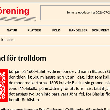
rening
Senaste uppdatering 2026-07-2
NATUR
PLATSER
FOLK
HÄNDELSER
DOKUMENT
 trolldom
d för trolldom
början på 1600-talet levde en bonde vid namn Blasius i 
den tiden låg 500 m längre norr ut än i dag, i det som kal
de moderna kartorna. 1605 krävde Blasius sin granne,
Jöns i Molnkulla, på ersättning för att Jöns’ häst bitit ihjäl
det ansågs tydligen inte bara vara Jöns’ fel, för Blasius fi
betalt för hästen.