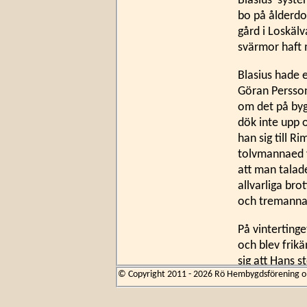
Blasius’ syste
bo på ålderdo
gård i Loskälv
svärmor haft m
Blasius hade 
Göran Persson
om det på byg
dök inte upp 
han sig till 
tolvmannaed v
att man talade
allvarliga bro
och tremanna
På vinterting
och blev frikä
sig att Hans s
© Copyright 2011 - 2026 Rö Hembygdsförening om 
någon som gic
Hans And