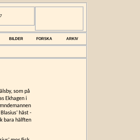
7
BILDER
FORSKA
ARKIV
Gälsby, som på
las Ekhagen i
 nämndemannen
 Blasius’ häst -
ck bara hälften