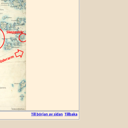
Till början av sidan
Tillbaka