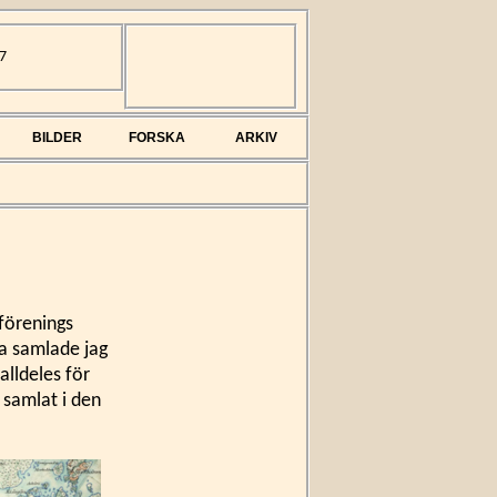
7
BILDER
FORSKA
ARKIV
förenings
na samlade jag
lldeles för
 samlat i den