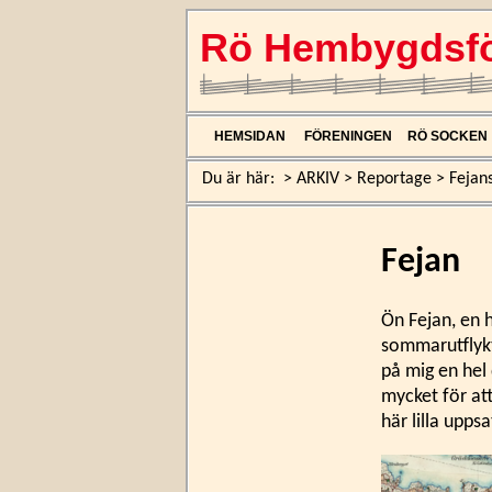
Rö Hembygdsfö
HEMSIDAN
FÖRENINGEN
RÖ SOCKEN
Du är här:
>
ARKIV
>
Reportage
>
Fejans
Fejan
Ön Fejan, en 
sommarutflykt
på mig en hel
mycket för att
här lilla upp