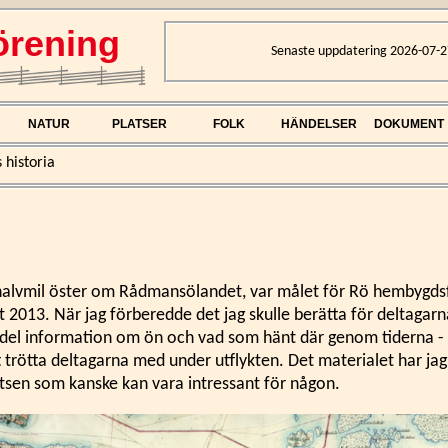
rening
Senaste uppdatering 2026-07-2
NATUR
PLATSER
FOLK
HÄNDELSER
DOKUMENT
 historia
halvmil öster om Rådmansölandet, var målet för Rö hembygds
 2013. När jag förberedde det jag skulle berätta för deltagar
 del information om ön och vad som hänt där genom tiderna - a
 trötta deltagarna med under utflykten. Det materialet har jag
satsen som kanske kan vara intressant för någon.