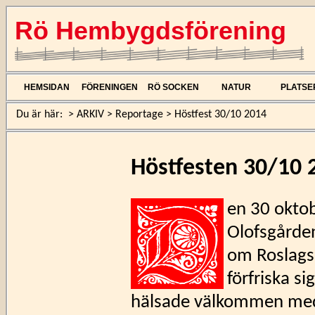
Rö Hembygdsförening
HEMSIDAN
FÖRENINGEN
RÖ SOCKEN
NATUR
PLATSE
Du är här:
>
ARKIV
>
Reportage
>
Höstfest 30/10 2014
Höstfesten 30/10 
en 30 okto
Olofsgården
om Roslags
förfriska s
hälsade välkommen med 