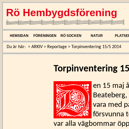
Rö Hembygdsförening
HEMSIDAN
FÖRENINGEN
RÖ SOCKEN
NATUR
PLATSE
Du är här:
>
ARKIV
>
Reportage
>
Torpinventering 15/5 2014
Torpinventering 1
en 15 maj å
Beateberg, 
vara med på
försvunna t
var alla vägbommar öppn