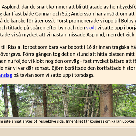
ill Asplund, där de snart kommer att bli uttjatade av hembygds
ng där (fast både Gunnar och Stig Andersson har ansökt om att 
 de kanske förlåter oss). Först promenerade vi upp till Bolb
 och tittade på spåren efter byn och den
skylt
vi satte upp i bör
tade vi så mycket att vi nästan missade Asplund, men det gick
 till Rissla, torpet som bara var bebott i 16 år innan tragiska h
 övergavs. Förra gången tog det en stund att hitta platsen mitt i
n nu följde vi klokt nog den omväg - fast mycket lättare att fö
e när vi var där senast. Björn berättade den kortfattade histor
anslag
på tavlan som vi satte upp i torsdags.
inte annat anges på respektive sida. Innehållet får kopieras om källan uppges.