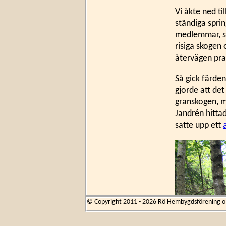
Vi åkte ned t
ständiga spri
medlemmar, så
risiga skogen
återvägen pra
Så gick färden
gjorde att det
granskogen, me
Jandrén hittad
satte upp ett
© Copyright 2011 - 2026 Rö Hembygdsförening om 