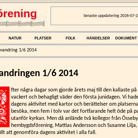
rening
Senaste uppdatering 2026-07-2
NATUR
PLATSER
FOLK
HÄNDELSER
DOKUMENT
rvandring 1/6 2014
andringen 1/6 2014
fter några dagar som gjorde årets maj till den kallaste på 
vackert och behagligt väder den första junidagen. Vi had
dagens aktivitet med kartor och berättelser om platserna 
besöka, men fem i tolv var det fortfarande helt öde på p
utanför kyrkan. Men då anlände två kollegor från Össeby
hembygdsförening, Mattias Andersson och Susanne Lilja,
lt att genomföra dagens aktivitet i alla fall.