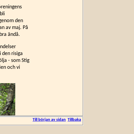
föreningens
bli
y genom den
jan av maj. På
 bra ändå.
ändelser
 den risiga
lja - som Stig
ien och vi
Till början av sidan
Tillbaka