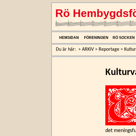
Rö Hembygdsfö
HEMSIDAN
FÖRENINGEN
RÖ SOCKEN
Du är här:
>
ARKIV
>
Reportage
>
Kultu
Kulturv
det meningsful