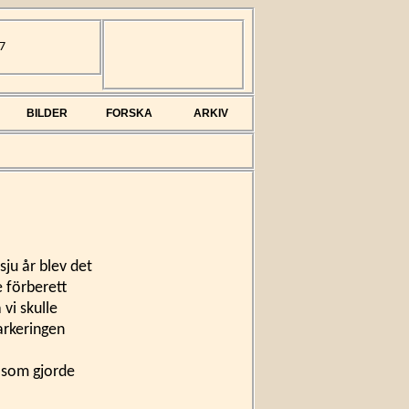
7
BILDER
FORSKA
ARKIV
sju år blev det
e förberett
vi skulle
arkeringen
 som gjorde