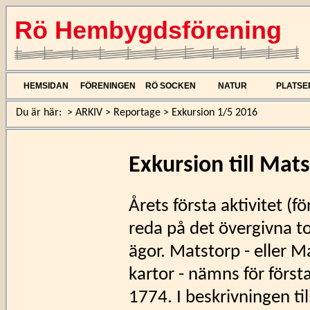
Rö Hembygdsförening
HEMSIDAN
FÖRENINGEN
RÖ SOCKEN
NATUR
PLATSE
Du är här:
>
ARKIV
>
Reportage
>
Exkursion 1/5 2016
Exkursion till Mat
Årets första aktivitet (f
reda på det övergivna t
ägor. Matstorp - eller M
kartor - nämns för först
1774. I beskrivningen till