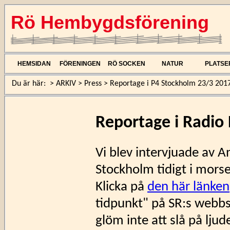
Rö Hembygdsförening
HEMSIDAN
FÖRENINGEN
RÖ SOCKEN
NATUR
PLATSE
Du är här:
>
ARKIV
>
Press
>
Reportage i P4 Stockholm 23/3 201
Reportage i Radio
Vi blev intervjuade av 
Stockholm tidigt i mors
Klicka på
den här länken
tidpunkt" på SR:s webbsi
glöm inte att slå på ljud