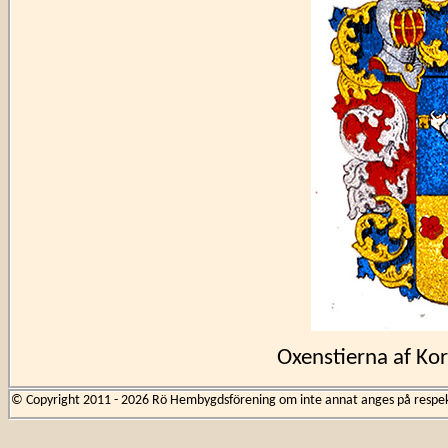
Oxenstierna af Ko
© Copyright 2011 - 2026 Rö Hembygdsförening om inte annat anges på respekti
Beateberg, som då hette
Gabriel Bengtsson Oxen