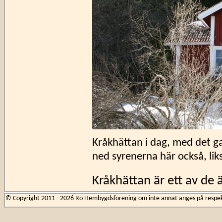
Kråkhättan i dag, med det ga
ned syrenerna här också, lik
Kråkhättan är ett av de 
omnämns första gången 
© Copyright 2011 - 2026 Rö Hembygdsförening om inte annat anges på respekti
är samma hus som fortfa