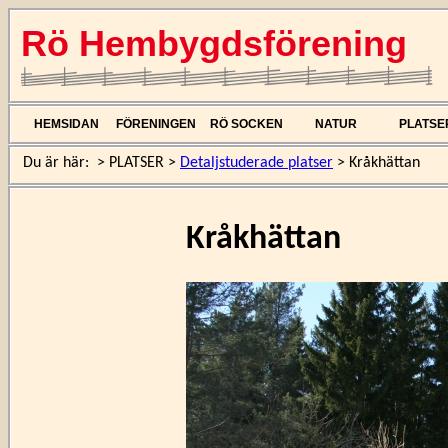
Rö Hembygdsförening
HEMSIDAN
FÖRENINGEN
RÖ SOCKEN
NATUR
PLATSE
Du är här:
>
PLATSER
>
Detaljstuderade platser
>
Kråkhättan
Kråkhättan