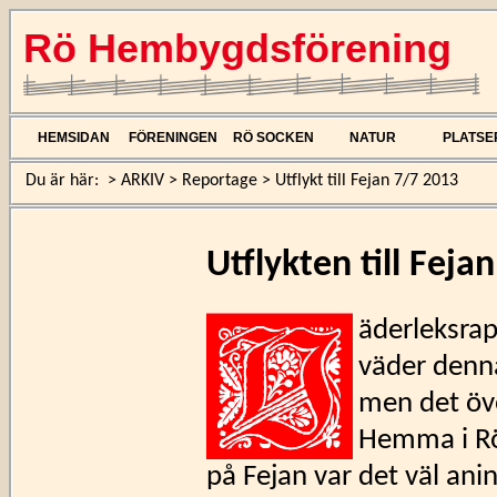
Rö Hembygdsförening
HEMSIDAN
FÖRENINGEN
RÖ SOCKEN
NATUR
PLATSE
Du är här:
>
ARKIV
>
Reportage
>
Utflykt till Fejan 7/7 2013
Utflykten till Feja
äderleksrap
väder denna
men det öve
Hemma i Rö
på Fejan var det väl ani