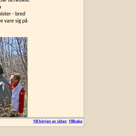
 Där berättade
a
ister - bred
e vare sig på
Till början av sidan
Tillbaka