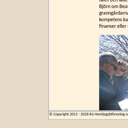
talet och lade
Björn om Beat
granngårdarna
kompetens kan
finanser eller 
© Copyright 2011 - 2026 Rö Hembygdsförening om 