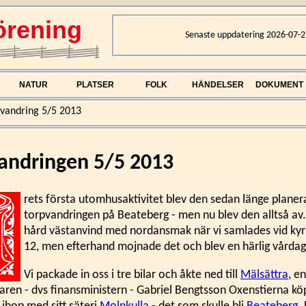
rening
Senaste uppdatering 2026-07-2
NATUR
PLATSER
FOLK
HÄNDELSER
DOKUMENT
rvandring 5/5 2013
andringen 5/5 2013
rets första utomhusaktivitet blev den sedan länge plane
torpvandringen på Beateberg - men nu blev den alltså av.
hård västanvind med nordansmak när vi samlades vid ky
12, men efterhand mojnade det och blev en härlig vårdag
Vi packade in oss i tre bilar och åkte ned till
Mälsättra
, e
aren - dvs finansministern - Gabriel Bengtsson Oxenstierna kö