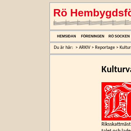
Rö Hembygdsfö
HEMSIDAN
FÖRENINGEN
RÖ SOCKEN
Du är här:
>
ARKIV
>
Reportage
>
Kultu
Kulturv
Riksskattmäst