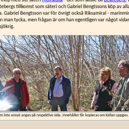
 ihop med sitt säteri
Molnkulla
- det som skulle bli
Beateberg
.
ebergs tillkomst som säteri och Gabriel Bengtssons köp av all
. Gabriel Bengtsson var för övrigt också Riksamiral - marinmin
 man tycka, men frågan är om han egentligen var något vidar
sjökrig.
inte annat anges på respektive sida. Innehållet får kopieras om källan uppges.