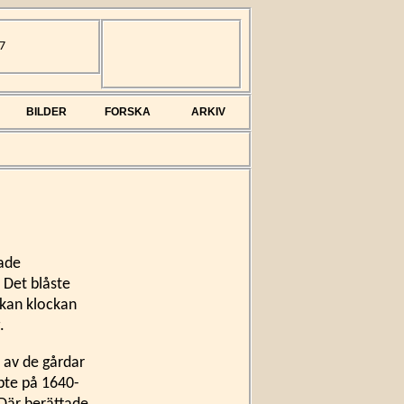
7
BILDER
FORSKA
ARKIV
rade
 Det blåste
rkan klockan
.
n av de gårdar
pte på 1640-