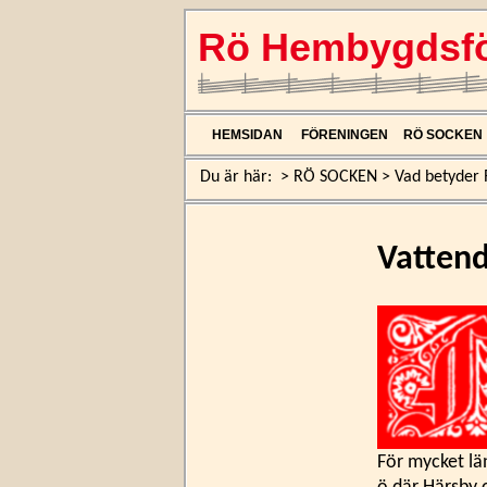
Rö Hembygdsfö
HEMSIDAN
FÖRENINGEN
RÖ SOCKEN
Du är här:
>
RÖ SOCKEN
>
Vad betyder 
Vattend
För mycket län