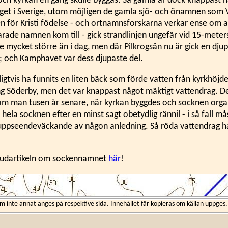
och kyrkan en gång skulle byggas. Så gamla är dock knappast
get i Sverige, utom möjligen de gamla sjö- och önamnen som 
en för Kristi födelse - och ortnamnsforskarna verkar ense om a
arade namnen kom till - gick strandlinjen ungefär vid 15-meter
e mycket större än i dag, men där Pilkrogsån nu är gick en djup
l; och Kamphavet var dess djupaste del.
igtvis ha funnits en liten bäck som förde vatten från kyrkhöjd
ng Söderby, men det var knappast något mäktigt vattendrag. De
m man tusen år senare, när kyrkan byggdes och socknen orga
 hela socknen efter en minst sagt obetydlig rännil - i så fall m
uppseendeväckande av någon anledning. Så röda vattendrag h
vudartikeln om sockennamnet
här
!
inte annat anges på respektive sida. Innehållet får kopieras om källan uppges.