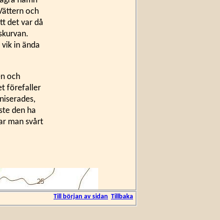
 några namn
Vättern och
tt det var då
skurvan.
 vik in ända
en och
t förefaller
niserades,
åste den ha
ar man svårt
Till början av sidan
Tillbaka