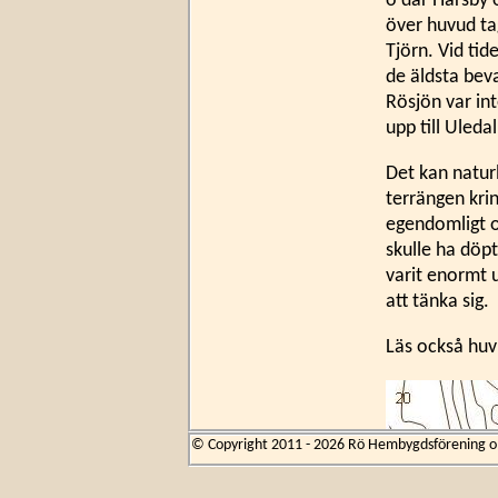
ö där Härsby 
över huvud ta
Tjörn. Vid tid
de äldsta bev
Rösjön var int
upp till Uleda
Det kan naturl
terrängen kri
egendomligt o
skulle ha döpt
varit enormt 
att tänka sig.
Läs också hu
© Copyright 2011 - 2026 Rö Hembygdsförening om 