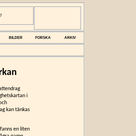
7
BILDER
FORSKA
ARKIV
yrkan
vattendrag
ighetskartan i
 och
rag kan tänkas
fanns en liten