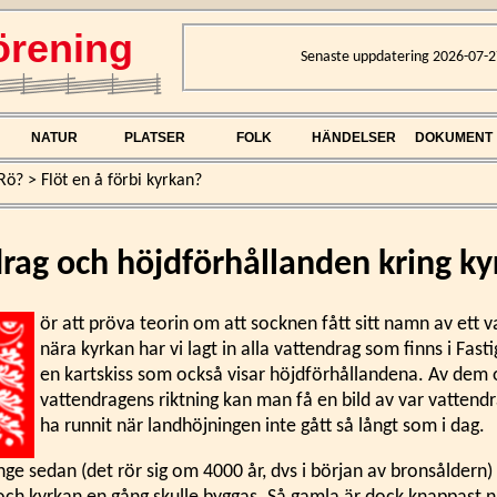
rening
Senaste uppdatering 2026-07-2
NATUR
PLATSER
FOLK
HÄNDELSER
DOKUMENT
Rö?
>
Flöt en å förbi kyrkan?
rag och höjdförhållanden kring k
ör att pröva teorin om att socknen fått sitt namn av ett 
nära kyrkan har vi lagt in alla vattendrag som finns i Fast
en kartskiss som också visar höjdförhållandena. Av dem
vattendragens riktning kan man få en bild av var vattend
ha runnit när landhöjningen inte gått så långt som i dag.
ge sedan (det rör sig om 4000 år, dvs i början av bronsåldern) 