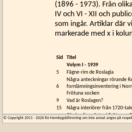
(1896 - 1973). Från olika
IV och VI - XII och publi
som ingår. Artiklar där vi
markerade med x i kolu
Sid
Titel
Volym I - 1939
5
Fägne-rim de Roslagia
Några anteckningar rörande 
6
fornlämningsinventering i Norr
Frötuna socken
9
Vad är Roslagen?
15
Några interiörer från 1720-tal
Obehagliga gäster i Frötuna - 
22
© Copyright 2011 - 2026 Rö Hembygdsförening om inte annat anges på respekti
åren 1743-44
30
Matts Mattsa - En historia på R