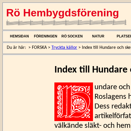
Rö Hembygdsförening
HEMSIDAN
FÖRENINGEN
RÖ SOCKEN
NATUR
PLATSE
Du är här:
>
FORSKA
>
Tryckta källor
>
Index till Hundare och sk
Index till Hundare
undare och
Roslagens 
Dess redak
artikelförf
välkände släkt- och hem