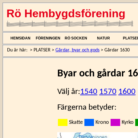
Rö Hembygdsförening
HEMSIDAN
FÖRENINGEN
RÖ SOCKEN
NATUR
PLATSE
Du är här:
>
PLATSER
>
Gårdar, byar och gods
>
Gårdar 1630
Byar och gårdar 1
Välj år:
1540
1570
1600
Färgerna betyder:
Skatte
Krono
Kyrko