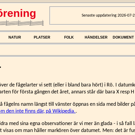
rening
Senaste uppdatering 2026-07-2
NATUR
PLATSER
FOLK
HÄNDELSER
DOKUMENT
r
 över de fågelarter vi sett (eller i bland bara hört) i Rö. I datu
arten för första gången det året, annars står där bara X resp H
å fågelns namn längst till vänster öppnas en sida med bilder p
 om den inte finns där, på Wikipedia.
.
idra med sina egna observationer är vi mer än glada - i så fall
isas om man håller markören över datumet. Men: det är fusk o