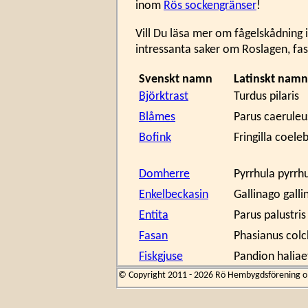
inom
Rös sockengränser
!
Vill Du läsa mer om fågelskådning 
intressanta saker om Roslagen, fa
Svenskt namn
Latinskt namn
Björktrast
Turdus pilaris
Blåmes
Parus caeruleu
Bofink
Fringilla coele
Domherre
Pyrrhula pyrrh
Enkelbeckasin
Gallinago gall
Entita
Parus palustris
Fasan
Phasianus colc
Fiskgjuse
Pandion haliae
© Copyright 2011 - 2026 Rö Hembygdsförening om 
Fiskmås
Larus canus
Svenskt namn
Latinskt namn