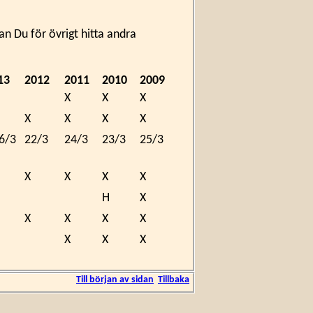
an Du för övrigt hitta andra
13
2012
2011
2010
2009
X
X
X
X
X
X
X
6/3
22/3
24/3
23/3
25/3
X
X
X
X
H
X
X
X
X
X
X
X
X
Till början av sidan
Tillbaka
X
X
X
X
13
2012
2011
2010
2009