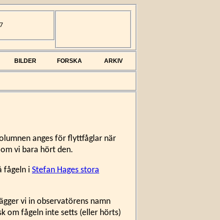
7
BILDER
FORSKA
ARKIV
mkolumnen anges för flyttfåglar när
 om vi bara hört den.
å fågeln i
Stefan Hages stora
 lägger vi in observatörens namn
m fågeln inte setts (eller hörts)