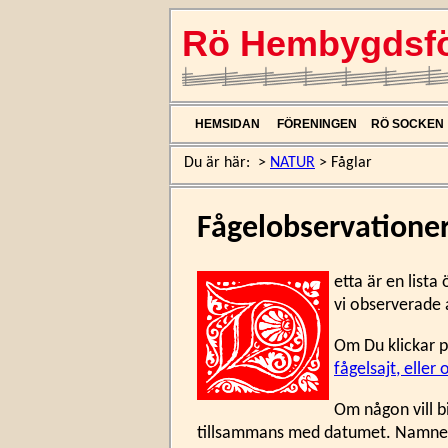
Rö Hembygdsfö
HEMSIDAN
FÖRENINGEN
RÖ SOCKEN
Du är här:
>
NATUR
>
Fåglar
Fågelobservatione
etta är en lista
vi observerade 
Om Du klickar p
fågelsajt, eller
Om någon vill b
tillsammans med datumet. Namnet v