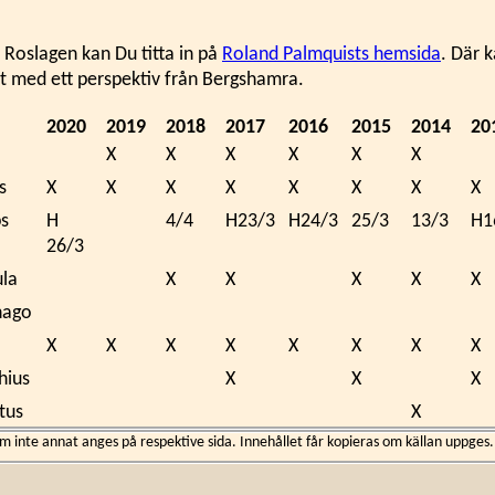
i Roslagen kan Du titta in på
Roland Palmquists hemsida
. Där k
st med ett perspektiv från Bergshamra.
2020
2019
2018
2017
2016
2015
2014
20
X
X
X
X
X
X
s
X
X
X
X
X
X
X
X
bs
H
4/4
H23/3
H24/3
25/3
13/3
H1
26/3
ula
X
X
X
X
X
inago
X
X
X
X
X
X
X
X
hius
X
X
X
tus
X
inte annat anges på respektive sida. Innehållet får kopieras om källan uppges.
X
X
X
X
X
2020
2019
2018
2017
2016
2015
2014
20