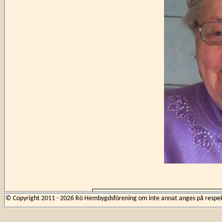
När man stiger i
© Copyright 2011 - 2026 Rö Hembygdsförening om inte annat anges på respekti