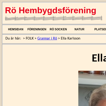
Rö Hembygdsförening
HEMSIDAN
FÖRENINGEN
RÖ SOCKEN
NATUR
PLATSE
Du är här:
>
FOLK
>
Grannar i Rö
>
Ella Karlsson
Ell