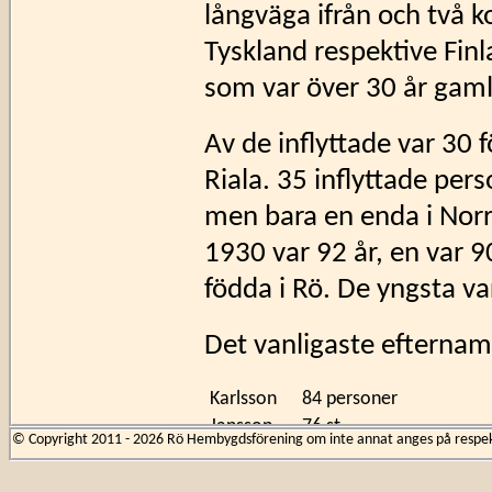
långväga ifrån och två k
Tyskland respektive Fin
som var över 30 år gaml
Av de inflyttade var 30 
Riala. 35 inflyttade per
men bara en enda i Norrt
1930 var 92 år, en var 90
födda i Rö. De yngsta v
Det vanligaste efternam
Karlsson
84 personer
Jansson
76 st
© Copyright 2011 - 2026 Rö Hembygdsförening om inte annat anges på respekti
Andersson
54 st
Johansson
45 st