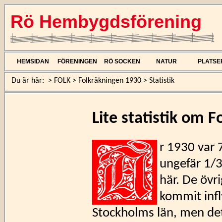
Rö Hembygdsförening
HEMSIDAN
FÖRENINGEN
RÖ SOCKEN
NATUR
PLATSE
Du är här:
>
FOLK
>
Folkräkningen 1930
>
Statistik
Lite statistik om 
r 1930 var 
ungefär 1/3
här. De öv
kommit infl
Stockholms län, men de