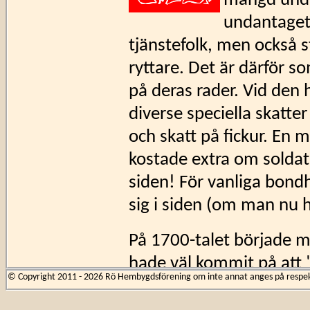
mängd unda
undantaget 
tjänstefolk, men också 
ryttare. Det är därför s
på deras rader. Vid den 
diverse speciella skatte
och skatt på fickur. En m
kostade extra om soldat
siden! För vanliga bondh
sig i siden (om man nu 
På 1700-talet började 
hade väl kommit på att
© Copyright 2011 - 2026 Rö Hembygdsförening om inte annat anges på respekti
av någon annan nästa år
hålla reda på vilken går