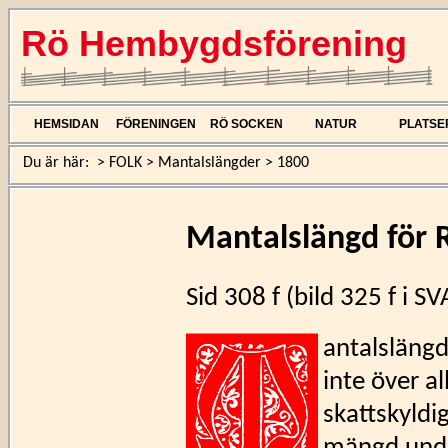
Rö Hembygdsförening
HEMSIDAN
FÖRENINGEN
RÖ SOCKEN
NATUR
PLATSE
Du är här:
>
FOLK
>
Mantalslängder
>
1800
Mantalslängd för 
Sid 308 f (bild 325 f i 
antalslängd
inte över a
skattskyldig