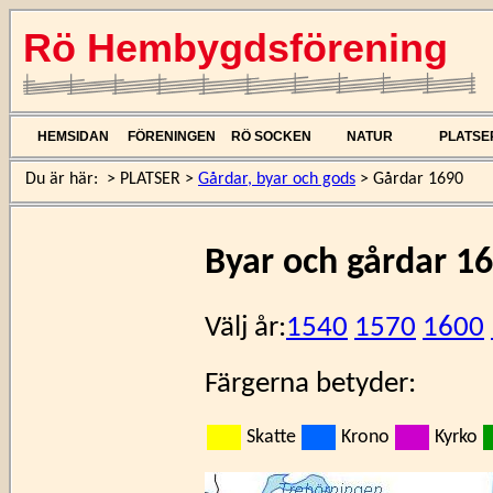
Rö Hembygdsförening
HEMSIDAN
FÖRENINGEN
RÖ SOCKEN
NATUR
PLATSE
Du är här:
>
PLATSER
>
Gårdar, byar och gods
>
Gårdar 1690
Byar och gårdar 1
Välj år:
1540
1570
1600
Färgerna betyder:
Skatte
Krono
Kyrko