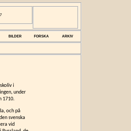
7
BILDER
FORSKA
ARKIV
koliv i
ingen, under
n 1710.
la, och på
 den svenska
tera vid