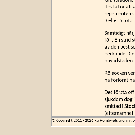
kapitulationen
flesta för att
regementen sk
3 eller 5 rota
Samtidigt här
föll. En strid
av den pest s
bedömde "Coll
huvudstaden.
Rö socken verk
ha förlorat h
Det första off
sjukdom dog i 
smittad i Sto
(efternamnet a
pojke där 11/
© Copyright 2011 - 2026 Rö Hembygdsförening om 
En månad efter