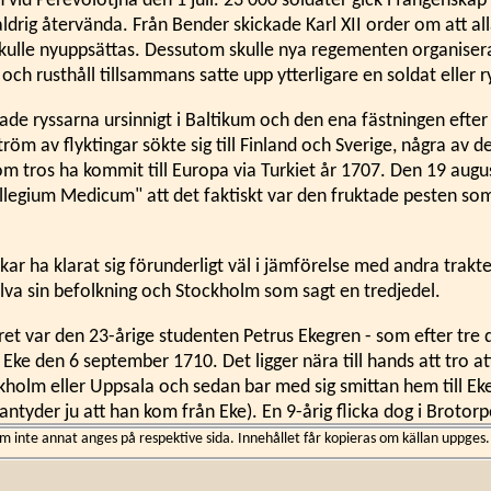
 vid Perevolotjna den 1 juli. 23 000 soldater gick i fångenskap 
 aldrig återvända. Från Bender skickade Karl XII order om att all
ulle nyuppsättas. Dessutom skulle nya regementen organiser
r och rusthåll tillsammans satte upp ytterligare en soldat eller r
jade ryssarna ursinnigt i Baltikum och den ena fästningen efte
 ström av flyktingar sökte sig till Finland och Sverige, några av
om tros ha kommit till Europa via Turkiet år 1707. Den 19 augu
egium Medicum" att det faktiskt var den fruktade pesten so
ar ha klarat sig förunderligt väl i jämförelse med andra trakte
alva sin befolkning och Stockholm som sagt en tredjedel.
ret var den 23-årige studenten Petrus Ekegren - som efter tre 
Eke den 6 september 1710. Det ligger nära till hands att tro att
ckholm eller Uppsala och sedan bar med sig smittan hem till Ek
ntyder ju att han kom från Eke). En 9-årig flicka dog i Brotorp
12 och i Eke förlorade Anders Matsson två söner och en sonso
inte annat anges på respektive sida. Innehållet får kopieras om källan uppges.
 utbrottet i Eke hade smittan spritt sig till Risby, där Erik And