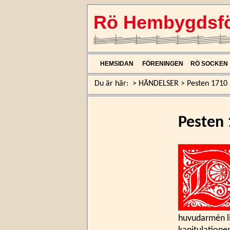
Rö Hembygdsfö
HEMSIDAN
FÖRENINGEN
RÖ SOCKEN
Du är här:
>
HÄNDELSER
>
Pesten 1710
Pesten
huvudarmén lid