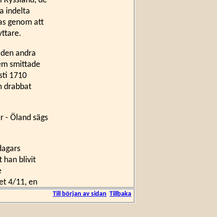
i Ryssland, de
a indelta
as genom att
yttare.
r den andra
 dem smittade
sti 1710
m drabbat
r - Öland sägs
dagars
 han blivit
e
et 4/11, en
n 4/12.
Till början av sidan
Tillbaka
erssons 17-