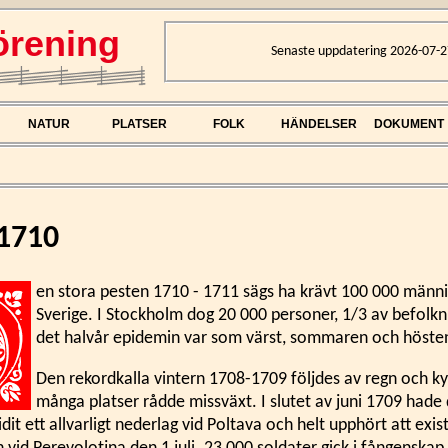
rening
Senaste uppdatering 2026-07-2
NATUR
PLATSER
FOLK
HÄNDELSER
DOKUMENT
 1710
en stora pesten 1710 - 1711 sägs ha krävt 100 000 männis
Sverige. I Stockholm dog 20 000 personer, 1/3 av befolkn
det halvår epidemin var som värst, sommaren och höste
Den rekordkalla vintern 1708-1709 följdes av regn och ky
många platser rådde missväxt. I slutet av juni 1709 hade
it ett allvarligt nederlag vid Poltava och helt upphört att exis