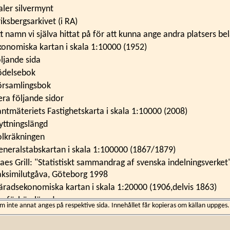
aler silvermynt
iksbergsarkivet (i RA)
tt namn vi själva hittat på för att kunna ange andra platsers b
konomiska kartan i skala 1:10000 (1952)
öljande sida
ödelsebok
örsamlingsbok
era följande sidor
antmäteriets Fastighetskarta i skala 1:10000 (2008)
lyttningslängd
olkräkningen
eneralstabskartan i skala 1:100000 (1867/1879)
laes Grill: "Statistiskt sammandrag af svenska indelningsverket
aksimilutgåva, Göteborg 1998
äradsekonomiska kartan i skala 1:20000 (1906,delvis 1863)
usförhörslängd
inte annat anges på respektive sida. Innehållet får kopieras om källan uppges.
jonelagslängd
äradsrätt