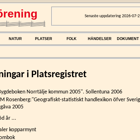
rening
Senaste uppdatering 2026-07-2
NATUR
PLATSER
FOLK
HÄNDELSER
DOKUMENT
ingar i Platsregistret
Bygdeboken Norrtälje kommun 2005". Sollentuna 2006
 M Rosenberg:"Geografiskt-statistiskt handlexikon öfver Sveri
tgåva 2005
d år ...
aler kopparmynt
ombok