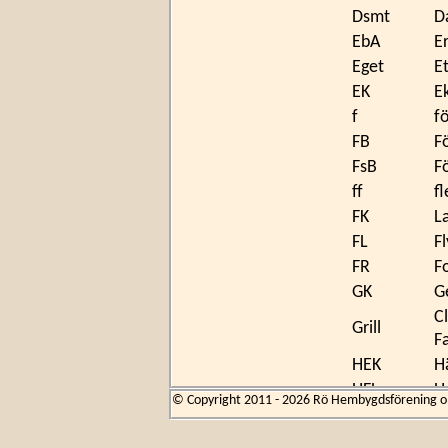
Dsmt
D
EbA
Er
Eget
E
EK
E
f
f
FB
F
FsB
F
ff
fl
FK
L
FL
F
FR
F
GK
G
C
Grill
F
HEK
H
HFL
H
© Copyright 2011 - 2026 Rö Hembygdsförening om 
HLL
H
HR
H