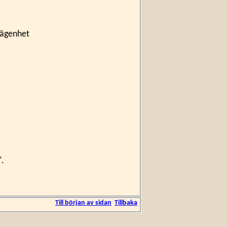
elägenhet
".
Till början av sidan
Tillbaka