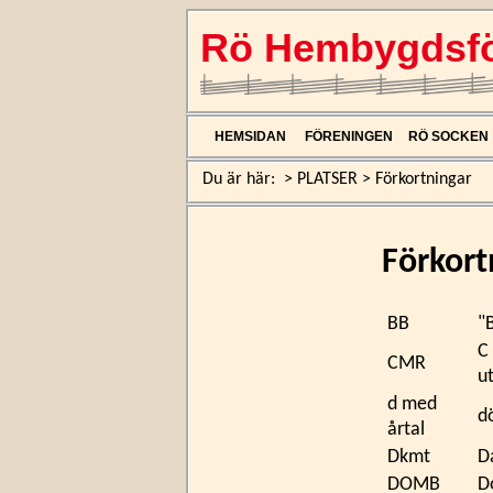
Rö Hembygdsfö
HEMSIDAN
FÖRENINGEN
RÖ SOCKEN
Du är här:
>
PLATSER
>
Förkortningar
Förkortn
BB
"
C
CMR
u
d med
dö
årtal
Dkmt
D
DOMB
D