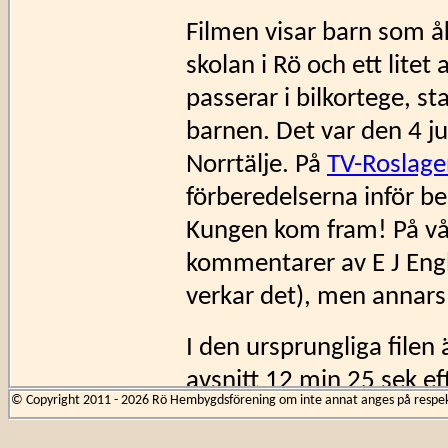
Filmen visar barn som åk
skolan i Rö och ett litet
passerar i bilkortege, s
barnen. Det var den 4 
Norrtälje. På
TV-Roslage
förberedelserna inför be
Kungen kom fram! På vår
kommentarer av E J Engb
verkar det), men annars 
I den ursprungliga filen 
avsnitt 12 min 25 sek eft
© Copyright 2011 - 2026 Rö Hembygdsförening om inte annat anges på respekti
Klicka på 'Play'-knappen