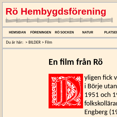
Rö Hembygdsförening
HEMSIDAN
FÖRENINGEN
RÖ SOCKEN
NATUR
PLATSE
Du är här:
>
BILDER
>
Film
En film från Rö
yligen fick
i Börje uta
1951 och 1
folkskollär
Engberg (19