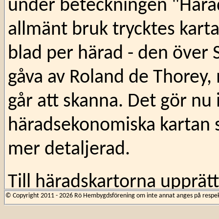
under beteckningen "Hära
allmänt bruk trycktes kart
blad per härad - den över 
gåva av Roland de Thorey, m
går att skanna. Det gör nu 
häradsekonomiska kartan s
mer detaljerad.
Till häradskartorna upprä
© Copyright 2011 - 2026 Rö Hembygdsförening om inte annat anges på respekti
allehanda ekonomiska data