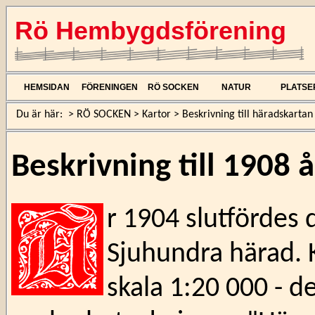
Rö Hembygdsförening
HEMSIDAN
FÖRENINGEN
RÖ SOCKEN
NATUR
PLATSE
Du är här:
>
RÖ SOCKEN
>
Kartor
>
Beskrivning till häradskarta
Beskrivning till 1908 
r 1904 slutfördes
Sjuhundra härad. 
skala 1:20 000 - d