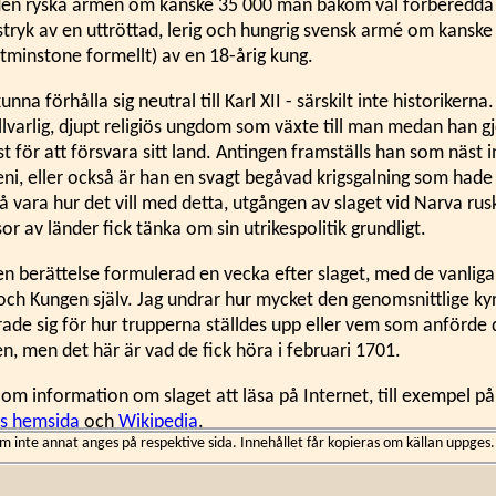
den ryska armen om kanske 35 000 man bakom väl förberedda
 stryk av en uttröttad, lerig och hungrig svensk armé om kansk
åtminstone formellt) av en 18-årig kung.
unna förhålla sig neutral till Karl XII - särskilt inte historikern
allvarlig, djupt religiös ungdom som växte till man medan han 
t för att försvara sitt land. Antingen framställs han som näst 
eni, eller också är han en svagt begåvad krigsgalning som hade l
å vara hur det vill med detta, utgången av slaget vid Narva ru
r av länder fick tänka om sin utrikespolitik grundligt.
 en berättelse formulerad en vecka efter slaget, med de vanlig
och Kungen själv. Jag undrar hur mycket den genomsnittlige k
rade sig för hur trupperna ställdes upp eller vem som anförde 
n, men det här är vad de fick höra i februari 1701.
 om information om slaget att läsa på Internet, till exempel p
s hemsida
och
Wikipedia
.
inte annat anges på respektive sida. Innehållet får kopieras om källan uppges.
ig var nog inga Röbor med i slaget; Upplands regemente hade fa
rd på flottan under sommaren att det inte blev fulltaligt igen 