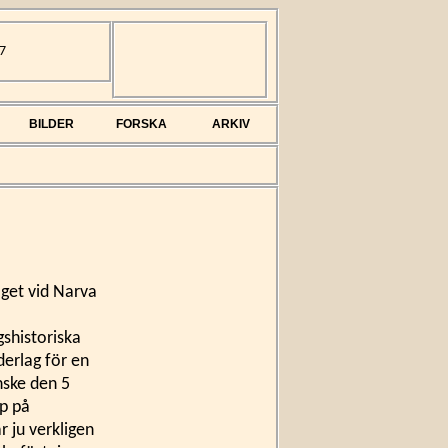
7
BILDER
FORSKA
ARKIV
aget vid Narva
gshistoriska
erlag för en
nske den 5
pp på
r ju verkligen