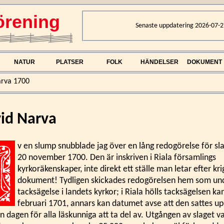
rening
Senaste uppdatering 2026-07-2
NATUR
PLATSER
FOLK
HÄNDELSER
DOKUMENT
arva 1700
vid Narva
v en slump snubblade jag över en lång redogörelse för sl
20 november 1700. Den är inskriven i Riala församlings
kyrkoräkenskaper, inte direkt ett ställe man letar efter kri
dokument! Tydligen skickades redogörelsen hem som und
tacksägelse i landets kyrkor; i Riala hölls tacksägelsen ka
februari 1701, annars kan datumet avse att den sattes u
 dagen för alla läskunniga att ta del av. Utgången av slaget va