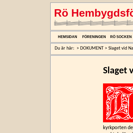
Rö Hembygdsfö
HEMSIDAN
FÖRENINGEN
RÖ SOCKEN
Du är här:
>
DOKUMENT
>
Slaget vid N
Slaget 
kyrkporten den