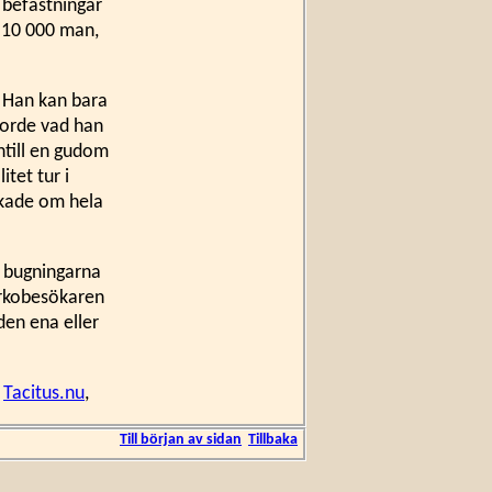
 befästningar
e 10 000 man,
a. Han kan bara
gjorde vad han
intill en gudom
itet tur i
skade om hela
a bugningarna
yrkobesökaren
den ena eller
å
Tacitus.nu
,
Till början av sidan
Tillbaka
rit så illa av
förrän i maj