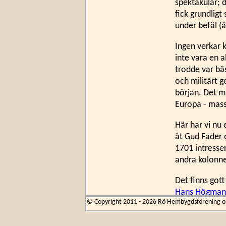
spektakulär; 
fick grundligt
under befäl (
Ingen verkar k
inte vara en 
trodde var bäs
och militärt g
början. Det m
Europa - masso
Här har vi nu
åt Gud Fader 
1701 intresse
andra kolonne
Det finns gott
Hans Högman
© Copyright 2011 - 2026 Rö Hembygdsförening om 
Som det föll s
att ligga ombo