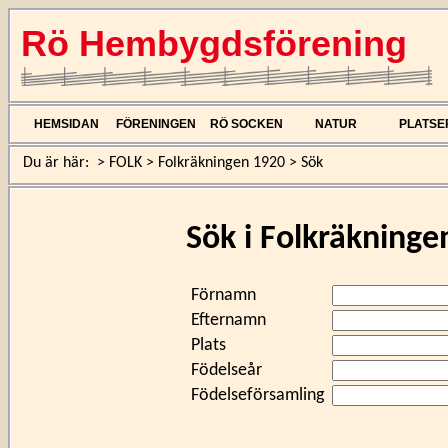
Rö Hembygdsförening
HEMSIDAN
FÖRENINGEN
RÖ SOCKEN
NATUR
PLATSE
Du är här:
>
FOLK
>
Folkräkningen 1920
>
Sök
Sök i Folkräkninge
Förnamn
Efternamn
Plats
Födelseår
Födelseförsamling