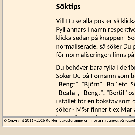
Söktips
Vill Du se alla poster så klick
Fyll annars i namn respektiv
klicka sedan på knappen "Sö
normaliserade, så söker Du på
för normaliseringen finns p
Du behöver bara fylla i de för
Söker Du på Förnamn som bör
"Bengt", "Björn","Bo" etc. 
"Beata", "Bengt", "Bertil" o
i stället för en bokstav som 
söker - M%r finner t ex Mar
har M först och r som tredje
© Copyright 2011 - 2026 Rö Hembygdsförening om inte annat anges på respekti
Eftersom många namn kan stav