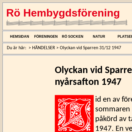
Rö Hembygdsförening
HEMSIDAN
FÖRENINGEN
RÖ SOCKEN
NATUR
PLATSE
Du är här:
>
HÄNDELSER
>
Olyckan vid Sparren 31/12 1947
Olyckan vid Sparr
nyårsafton 1947
id en av f
sommaren 20
påkörd av t
1947. En ve