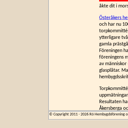
åkte dit i mor
Österåkers h
och har nu 10
torpkommitté s
ytterligare t
gamla prästgå
Föreningen ha
föreningens m
av människor 
glasplåtar. Ma
hembygdsskrift
Torpkommittén
uppmätningar 
Resultaten ha
Åkersberga oc
om det är det
© Copyright 2011 - 2026 Rö Hembygdsförening om 
har tydligen f