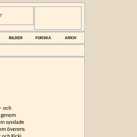
7
BILDER
FORSKA
ARKIV
- och
a genom
om sysslade
kom överens
t och Kicki