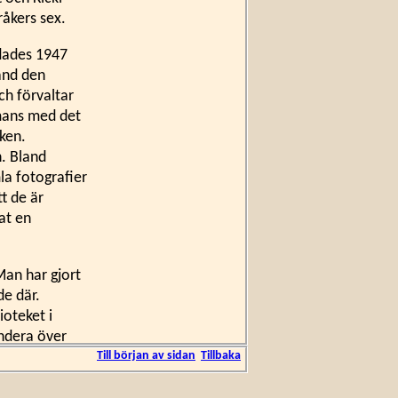
råkers sex.
dades 1947
and den
ch förvaltar
mmans med det
ken.
n. Bland
la fotografier
t de är
at en
Man har gjort
de där.
oteket i
undera över
sultaten, och
Till början av sidan
Tillbaka
iv.