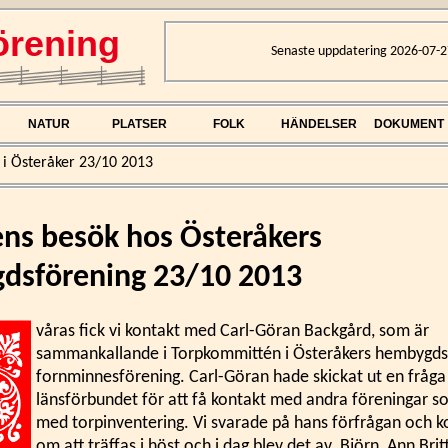
rening
Senaste uppdatering 2026-07-2
NATUR
PLATSER
FOLK
HÄNDELSER
DOKUMENT
 i Österåker 23/10 2013
ens besök hos Österåkers
dsförening 23/10 2013
våras fick vi kontakt med Carl-Göran Backgård, som är
sammankallande i Torpkommittén i Österåkers hembygds
fornminnesförening. Carl-Göran hade skickat ut en fråg
länsförbundet för att få kontakt med andra föreningar s
med torpinventering. Vi svarade på hans förfrågan och 
om att träffas i höst och i dag blev det av. Björn, Ann Brit