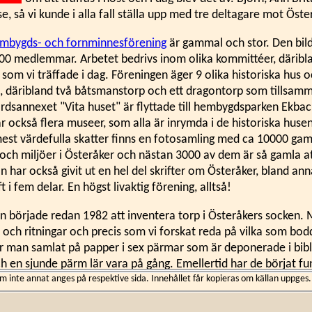
se, så vi kunde i alla fall ställa upp med tre deltagare mot Öste
embygds- och fornminnesförening
är gammal och stor. Den bil
00 medlemmar. Arbetet bedrivs inom olika kommittéer, däribl
om vi träffade i dag. Föreningen äger 9 olika historiska hus o
vå, däribland två båtsmanstorp och ett dragontorp som tillsa
rdsannexet "Vita huset" är flyttade till hembygdsparken Ekbac
r också flera museer, som alla är inrymda i de historiska huse
est värdefulla skatter finns en fotosamling med ca 10000 gam
och miljöer i Österåker och nästan 3000 av dem är så gamla at
n har också givit ut en hel del skrifter om Österåker, bland ann
 i fem delar. En högst livaktig förening, alltså!
 började redan 1982 att inventera torp i Österåkers socken. 
och ritningar och precis som vi forskat reda på vilka som bod
r man samlat på papper i sex pärmar som är deponerade i bibli
h en sjunde pärm lär vara på gång. Emellertid har de börjat f
 bästa sättet att dokumentera, bevara och sprida forskningsre
inte annat anges på respektive sida. Innehållet får kopieras om källan uppges.
unnit att vårt sätt att göra samma sak är ett intressant alternat