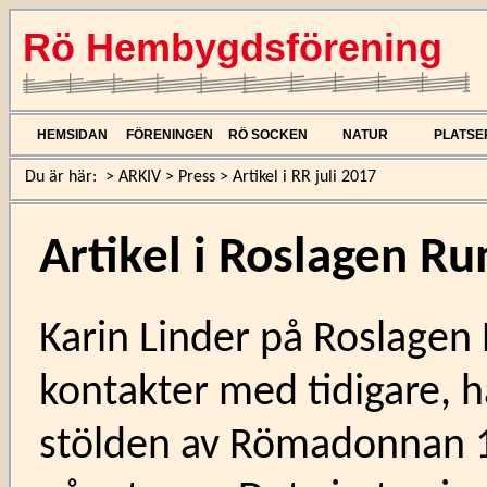
Rö Hembygdsförening
HEMSIDAN
FÖRENINGEN
RÖ SOCKEN
NATUR
PLATSE
Du är här:
>
ARKIV
>
Press
>
Artikel i RR juli 2017
Artikel i Roslagen Ru
Karin Linder på Roslagen 
kontakter med tidigare, h
stölden av Römadonnan 1