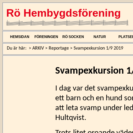
Rö Hembygdsförening
HEMSIDAN
FÖRENINGEN
RÖ SOCKEN
NATUR
PLATSE
Du är här:
>
ARKIV
>
Reportage
>
Svampexkursion 1/9 2019
Svampexkursion 1
I dag var det svampexkur
ett barn och en hund so
att leta svamp under le
Hultqvist.