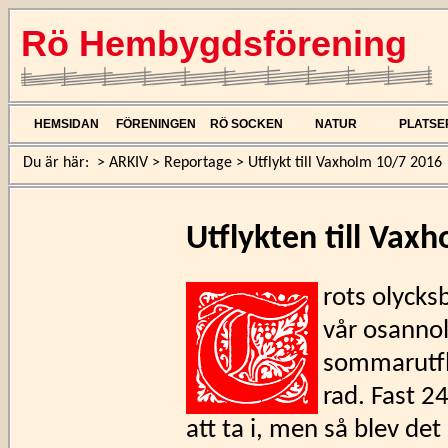
Rö Hembygdsförening
HEMSIDAN
FÖRENINGEN
RÖ SOCKEN
NATUR
PLATSE
Du är här:
>
ARKIV
>
Reportage
>
Utflykt till Vaxholm 10/7 2016
Utflykten till Vax
rots olycks
vår osannol
sommarutfly
rad. Fast 2
att ta i, men så blev det i