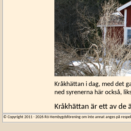
Kråkhättan i dag, med det ga
ned syrenerna här också, lik
Kråkhättan är ett av de 
omnämns första gången 
© Copyright 2011 - 2026 Rö Hembygdsförening om inte annat anges på respekti
är samma hus som fortfa