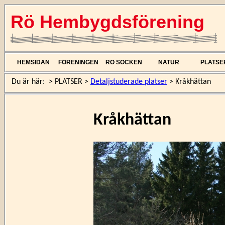
Rö Hembygdsförening
HEMSIDAN
FÖRENINGEN
RÖ SOCKEN
NATUR
PLATSE
Du är här:
>
PLATSER
>
Detaljstuderade platser
>
Kråkhättan
Kråkhättan